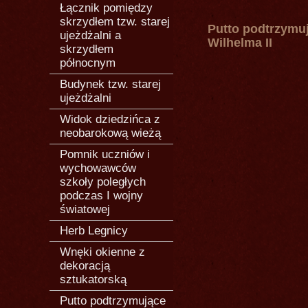
Łącznik pomiędzy
skrzydłem tzw. starej
Putto podtrzymuj
ujeżdżalni a
Wilhelma II
skrzydłem
północnym
Budynek tzw. starej
ujeżdżalni
Widok dziedzińca z
neobarokową wieżą
Pomnik uczniów i
wychowawców
szkoły poległych
podczas I wojny
światowej
Herb Legnicy
Wnęki okienne z
dekoracją
sztukatorską
Putto podtrzymujące