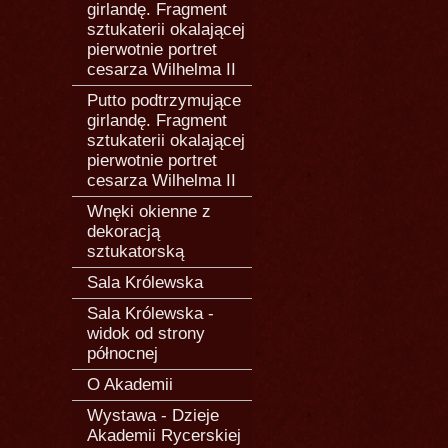
girlandę. Fragment
sztukaterii okalającej
pierwotnie portret
cesarza Wilhelma II
Putto podtrzymujące
girlandę. Fragment
sztukaterii okalającej
pierwotnie portret
cesarza Wilhelma II
Wnęki okienne z
dekoracją
sztukatorską
Sala Królewska
Sala Królewska -
widok od strony
północnej
O Akademii
Wystawa - Dzieje
Akademii Rycerskiej