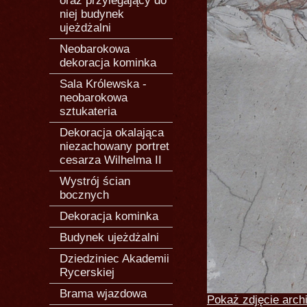
oraz przylegający do
niej budynek
ujeżdżalni
Neobarokowa
dekoracja kominka
Sala Królewska -
neobarokowa
sztukateria
Dekoracja okalająca
niezachowany portret
cesarza Wilhelma II
Wystrój ścian
bocznych
Dekoracja kominka
Budynek ujeżdżalni
Dziedziniec Akademii
Rycerskiej
Brama wjazdowa
Pokaż zdjęcie arch